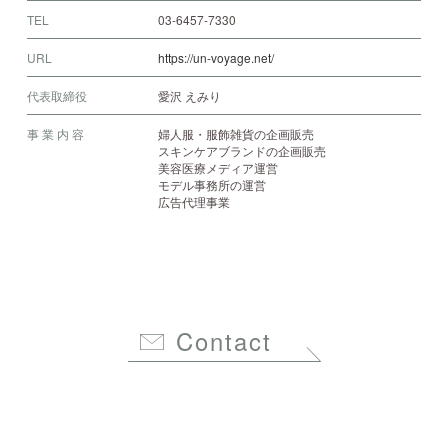
TEL
03-6457-7330
URL
https://un-voyage.net/
代表取締役
愛沢 えみり
事 業 内 容
婦人服・服飾雑貨の企画販売
スキンケアブランドの企画販売
美容医療メディア運営
モデル事務所の運営
広告代理事業
Contact