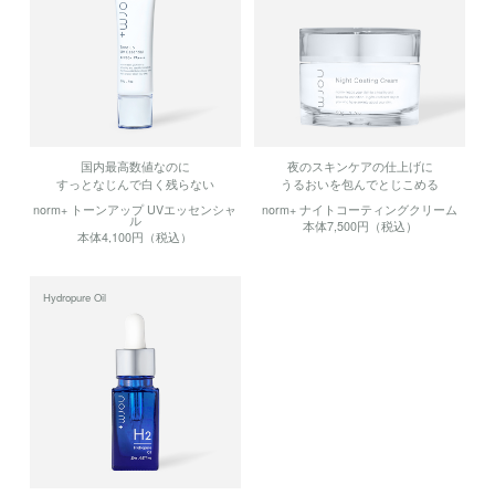
国内最高数値なのに
夜のスキンケアの仕上げに
すっとなじんで白く残らない
うるおいを包んでとじこめる
norm+ トーンアップ UVエッセンシャ
norm+ ナイトコーティングクリーム
ル
本体7,500円（税込）
本体4,100円（税込）
Hydropure Oil