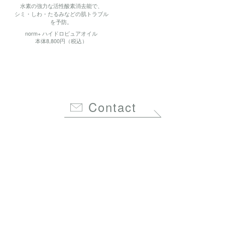
水素の強力な活性酸素消去能で、
シミ・しわ・たるみなどの肌トラブル
を予防。
norm+ ハイドロピュアオイル
本体8,800円（税込）
Contact
会社概要
特定商取引法に基づく表記