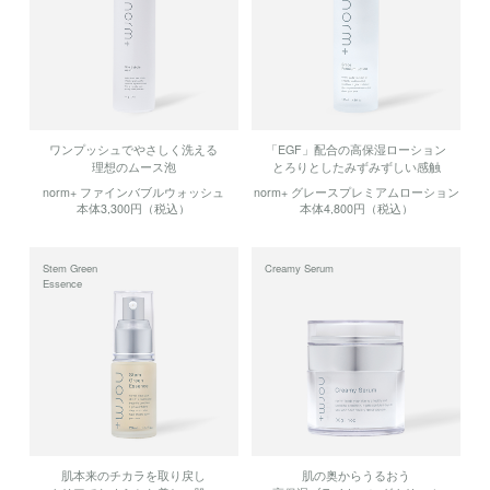
ワンプッシュでやさしく洗える
「EGF」配合の高保湿ローション
理想のムース泡
とろりとしたみずみずしい感触
norm+ ファインバブルウォッシュ
norm+ グレースプレミアムローション
本体3,300円（税込）
本体4,800円（税込）
Stem Green
Creamy Serum
Essence
肌本来のチカラを取り戻し
肌の奥からうるおう